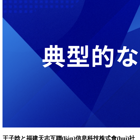
王子晗と福建天志互聯(lián)信息科技株式會(huì)社