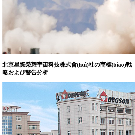
北京星際榮耀宇宙科技株式會(huì)社の商標(biāo)戦
略および警告分析