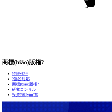
商標(biāo)版権?
特許代行
?訴訟対応
商標(biāo)版権?
研究コンサル
投資?運(yùn)営