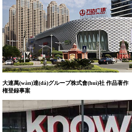
大連萬(wàn)達(dá)グループ株式會(huì)社 作品著作
権登録事案