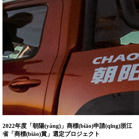
2022年度「朝陽(yáng)」商標(biāo)申請(qǐng)浙江
省「商標(biāo)賞」選定プロジェクト