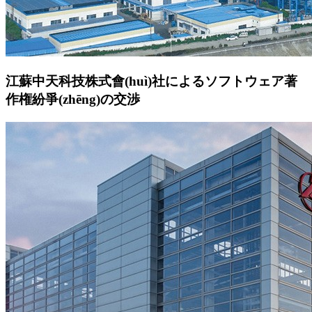
江蘇中天科技株式會(huì)社によるソフトウェア著
作権紛爭(zhēng)の交渉