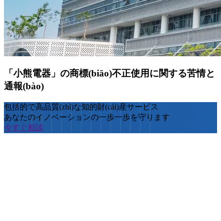
「小熊電器」の商標(biāo)不正使用に関する苦情と
通報(bào)
包括的で高品質(zhì)な知的財(cái)産サービス
あなたのイノベーションの一歩一歩を守ります
今すぐ相談