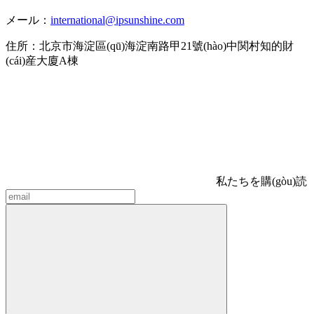
メール：
international@ipsunshine.com
住所：北京市海淀區(qū)海淀南路甲21號(hào)中関村知的財
(cái)産大廈A棟
私たちを購(gòu)読