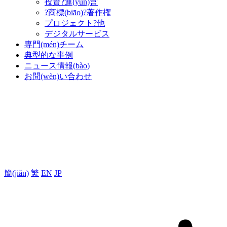
投資?運(yùn)営
?商標(biāo)?著作権
プロジェクト?他
デジタルサービス
専門(mén)チーム
典型的な事例
ニュース情報(bào)
お問(wèn)い合わせ
簡(jiǎn)
繁
EN
JP