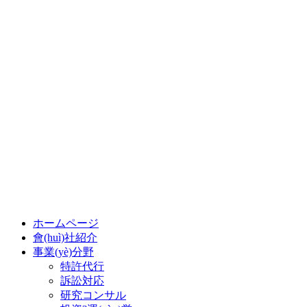
ホームページ
會(huì)社紹介
事業(yè)分野
特許代行
訴訟対応
研究コンサル