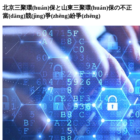
北京三聚環(huán)保と山東三聚環(huán)保の不正
當(dāng)競(jìng)爭(zhēng)紛爭(zhēng)